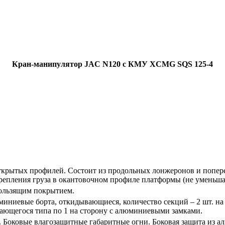
Кран-манипулятор JAC N120 с КМУ XCMG SQS 125-4
ткрытых профилей. Состоит из продольных лонжеронов и попер
пления груза в окантовочном профиле платформы (не уменьшаю
кользящим покрытием.
ниевые борта, откидывающиеся, количество секций – 2 шт. на с
ающегося типа по 1 на сторону с алюминиевыми замками.
. Боковые влагозащитные габаритные огни. Боковая защита из