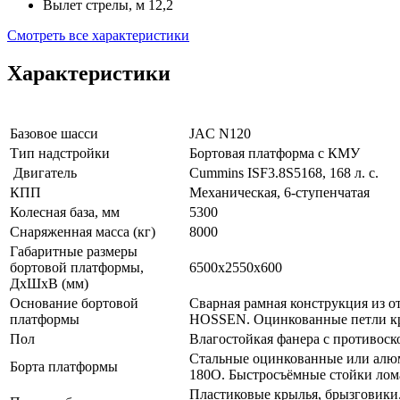
Вылет стрелы, м
12,2
Смотреть все характеристики
Характеристики
Базовое шасси
JAC N120
Тип надстройки
Бортовая платформа с КМУ
Двигатель
Cummins ISF3.8S5168, 168 л. с.
КПП
Механическая, 6-ступенчатая
Колесная база, мм
5300
Снаряженная масса (кг)
8000
Габаритные размеры
бортовой платформы,
6500х2550х600
ДхШхВ (мм)
Основание бортовой
Сварная рамная конструкция из о
платформы
HOSSEN. Оцинкованные петли кре
Пол
Влагостойкая фанера с противос
Стальные оцинкованные или алюми
Борта платформы
180О. Быстросъёмные стойки лом
Пластиковые крылья, брызговики