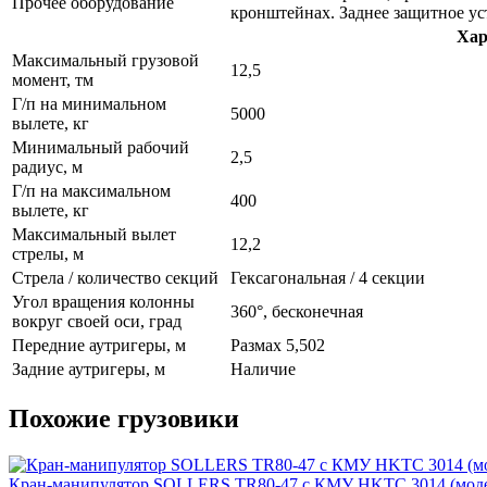
Прочее оборудование
кронштейнах. Заднее защитное ус
Хар
Максимальный грузовой
12,5
момент, тм
Г/п на минимальном
5000
вылете, кг
Минимальный рабочий
2,5
радиус, м
Г/п на максимальном
400
вылете, кг
Максимальный вылет
12,2
стрелы, м
Стрела / количество секций
Гексагональная / 4 секции
Угол вращения колонны
360°, бесконечная
вокруг своей оси, град
Передние аутригеры, м
Размах 5,502
Задние аутригеры, м
Наличие
Похожие грузовики
Кран-манипулятор SOLLERS TR80-47 с КМУ HKTC 3014 (моде