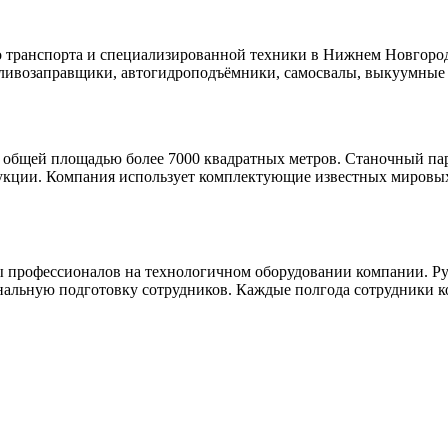
транспорта и специализированной техники в Нижнем Новгороде
пливозаправщики, автогидроподъёмники, самосвалы, выкуумные
в, общей площадью более 7000 квадратных метров. Станочный 
одукции. Компания использует комплектующие известных мировы
ы профессионалов на технологичном оборудовании компании. Рук
альную подготовку сотрудников. Каждые полгода сотрудники к