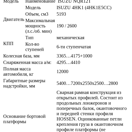
Модель
Наименование
ISUZU NQR12T
Модель
ISUZU 4HK1 (4HK1E5CC)
Объем, см3
5193
Двигатель
Максимальная
мощность
190 / 2600
(л.с./об. мин)
Тип
механическая
КПП
Кол-во
6-ти ступенчатая
ступеней
Колесная база, мм
3365…4175+1000
Снаряженная масса а/м:
4295…4410
Полная масса
12000
автомобиля, кг
Габаритные размеры
5400…7200х2550х2500…2800
надстройки, мм
Сварная рамная конструкция из
открытых профилей. Состоит из
продольных лонжеронов и
поперечных балок, окантовочного
и передней стенки профиля
Основание бортовой
HOSSEN. Оцинкованные петли
платформы
крепления груза в окантовочном
профиле платформы (не