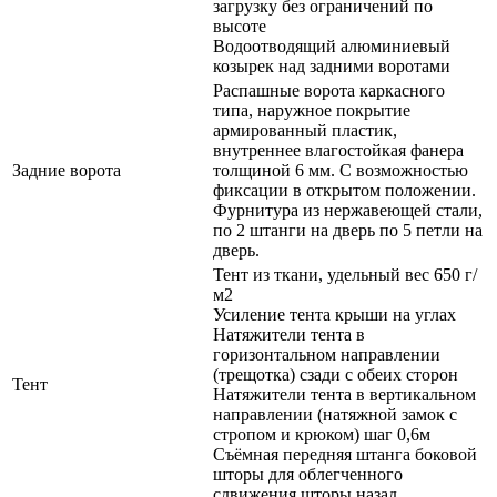
загрузку без ограничений по
высоте
Водоотводящий алюминиевый
козырек над задними воротами
Распашные ворота каркасного
типа, наружное покрытие
армированный пластик,
внутреннее влагостойкая фанера
Задние ворота
толщиной 6 мм. С возможностью
фиксации в открытом положении.
Фурнитура из нержавеющей стали,
по 2 штанги на дверь по 5 петли на
дверь.
Тент из ткани, удельный вес 650 г/
м2
Усиление тента крыши на углах
Натяжители тента в
горизонтальном направлении
(трещотка) сзади с обеих сторон
Тент
Натяжители тента в вертикальном
направлении (натяжной замок с
стропом и крюком) шаг 0,6м
Съёмная передняя штанга боковой
шторы для облегченного
сдвижения шторы назад.