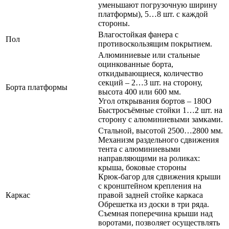
уменьшают погрузочную ширину
платформы), 5…8 шт. с каждой
стороны.
Влагостойкая фанера с
Пол
противоскользящим покрытием.
Алюминиевые или стальные
оцинкованные борта,
откидывающиеся, количество
секций – 2…3 шт. на сторону,
Борта платформы
высота 400 или 600 мм.
Угол открывания бортов – 180О
Быстросъёмные стойки 1…2 шт. на
сторону с алюминиевыми замками.
Стальной, высотой 2500…2800 мм.
Механизм раздельного сдвижения
тента с алюминиевыми
направляющими на роликах:
крыша, боковые стороны
Крюк-багор для сдвижения крыши
с кронштейном крепления на
Каркас
правой задней стойке каркаса
Обрешетка из доски в три ряда.
Съемная поперечина крыши над
воротами, позволяет осуществлять