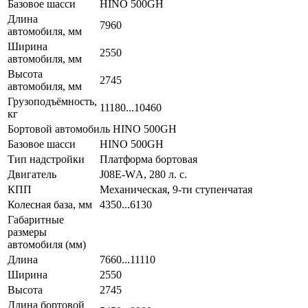
Базовое шасси
HINO 500GH
Длина
7960
автомобиля, мм
Ширина
2550
автомобиля, мм
Высота
2745
автомобиля, мм
Грузоподъёмность,
11180...10460
кг
Бортовой автомобиль HINO 500GH
Базовое шасси
HINO 500GH
Тип надстройки
Платформа бортовая
Двигатель
J08E-WА, 280 л. с.
КПП
Механическая, 9-ти ступенчатая
Колесная база, мм
4350...6130
Габаритные
размеры
автомобиля (мм)
Длина
7660...11110
Ширина
2550
Высота
2745
Длина бортовой