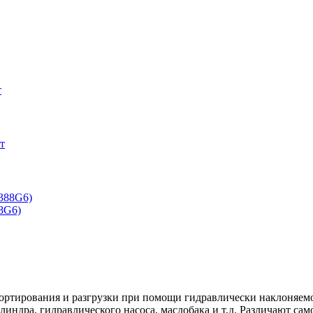
8G6)
ртирования и разгрузки при помощи гидравлически наклоняемо
ндра, гилравлического насоса, маслобака и т.д. Различают само